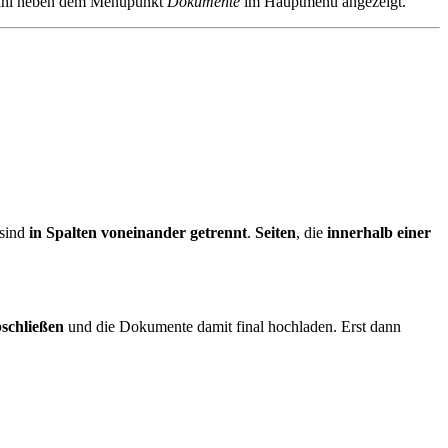
e Zahl neben dem Menüpunkt
Dokumente
im Hauptmenü angezeigt.
sind
in Spalten voneinander getrennt
.
Seiten
, die
innerhalb einer
schließen
und die Dokumente damit final hochladen. Erst dann