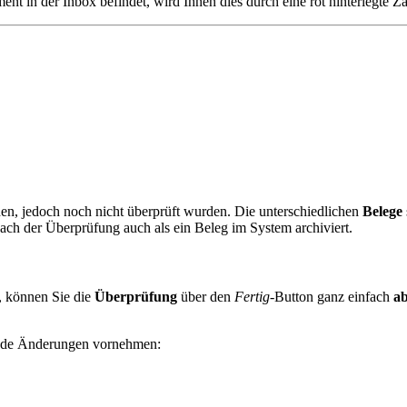
ment in der Inbox befindet, wird Ihnen dies durch eine rot hinterlegt
den, jedoch noch nicht überprüft wurden. Die unterschiedlichen
Belege
ch der Überprüfung auch als ein Beleg im System archiviert.
, können Sie die
Überprüfung
über den
Fertig
-Button ganz einfach
ab
nde Änderungen vornehmen: