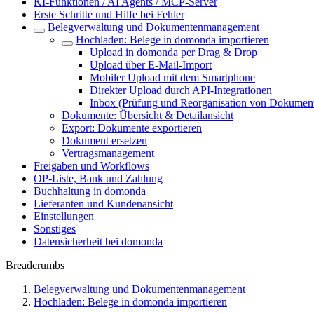
KI-Funktionen / AI Agents / MCP-Server
Erste Schritte und Hilfe bei Fehler
Belegverwaltung und Dokumentenmanagement
Hochladen: Belege in domonda importieren
Upload in domonda per Drag & Drop
Upload über E-Mail-Import
Mobiler Upload mit dem Smartphone
Direkter Upload durch API-Integrationen
Inbox (Prüfung und Reorganisation von Dokumen
Dokumente: Übersicht & Detailansicht
Export: Dokumente exportieren
Dokument ersetzen
Vertragsmanagement
Freigaben und Workflows
OP-Liste, Bank und Zahlung
Buchhaltung in domonda
Lieferanten und Kundenansicht
Einstellungen
Sonstiges
Datensicherheit bei domonda
Breadcrumbs
Belegverwaltung und Dokumentenmanagement
Hochladen: Belege in domonda importieren