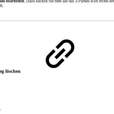
am bearbeiten
. Dazu klicken Sie bitte auf das
3-Punkte-Icon
rechts n
t.
leg löschen
.