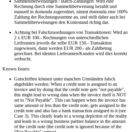
Sammelüberweisungen / Batch-Zahlungen: Wird eine
Rechnung durch eine Sammelüberweisung bezahlt und
manuell in domonda zugeordnet, nimmt domonda eine 100%
Zahlung der Rechnungssumme an, und stellt daher auch bei
Sammelüberweisungen den Kontostand richtig dar.
Achtung bei Falschzuordnungen von Transaktionen: Wird an
2 x EUR 100.- Rechnungen von unterschiedlichen
Lieferanten jeweils die selbe EUR 150.- Transaktion
zugewiesen, dann werden EUR 200.- als Zahlbetrag
gerechnet. Bei identen Lieferanten/Kunden wird dies korrekt
verbucht.
Known Issues:
Gutschriften können unter manchen Umständen falsch
abgebildet werden: When a credit note is assigned to an
invoice and by doing that the credit note gets "not payable",
this might lead to wrong data when the invoice itself is NOT
set to "Not Payable". This can happen when the invoice has
same amount or less than the credit note, gets assigned to the
credit note and also has a bank transaction assigned to it (see
Case 3). This clearly leads to a wrong depiction of the reality
and leads to a wrong business partner balance in the amount
of the credit note (the credit note is ignored because of the
“Not Payable” setting).