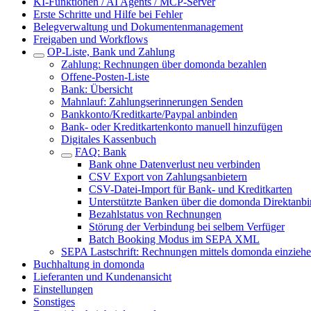
KI-Funktionen / AI Agents / MCP-Server
Erste Schritte und Hilfe bei Fehler
Belegverwaltung und Dokumentenmanagement
Freigaben und Workflows
OP-Liste, Bank und Zahlung
Zahlung: Rechnungen über domonda bezahlen
Offene-Posten-Liste
Bank: Übersicht
Mahnlauf: Zahlungserinnerungen Senden
Bankkonto/Kreditkarte/Paypal anbinden
Bank- oder Kreditkartenkonto manuell hinzufügen
Digitales Kassenbuch
FAQ: Bank
Bank ohne Datenverlust neu verbinden
CSV Export von Zahlungsanbietern
CSV-Datei-Import für Bank- und Kreditkarten
Unterstützte Banken über die domonda Direktanb
Bezahlstatus von Rechnungen
Störung der Verbindung bei selbem Verfüger
Batch Booking Modus im SEPA XML
SEPA Lastschrift: Rechnungen mittels domonda einzieh
Buchhaltung in domonda
Lieferanten und Kundenansicht
Einstellungen
Sonstiges