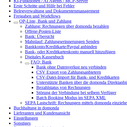
KI-Funktionen / AI Agents / MCP-Server
Erste Schritte und Hilfe bei Fehler
Belegverwaltung und Dokumentenmanagement
Freigaben und Workflows
OP-Liste, Bank und Zahlung
Zahlung: Rechnungen über domonda bezahlen
Offene-Posten-Liste
Bank: Übersicht
Mahnlauf: Zahlungserinnerungen Senden
Bankkonto/Kreditkarte/Paypal anbinden
Bank- oder Kreditkartenkonto manuell hinzufügen
Digitales Kassenbuch
FAQ: Bank
Bank ohne Datenverlust neu verbinden
CSV Export von Zahlungsanbietern
CSV-Datei-Import für Bank- und Kreditkarten
Unterstützte Banken über die domonda Direktanb
Bezahlstatus von Rechnungen
Störung der Verbindung bei selbem Verfüger
Batch Booking Modus im SEPA XML
SEPA Lastschrift: Rechnungen mittels domonda einzieh
Buchhaltung in domonda
Lieferanten und Kundenansicht
Einstellungen
Sonstiges